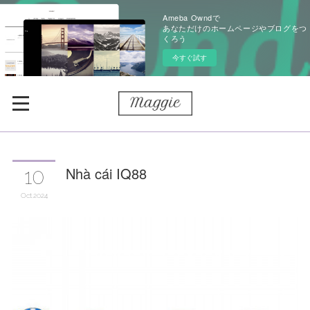
Ameba Owndで
あなただけのホームページやブログをつ
くろう
今すぐ試す
Nhà cái IQ88
10
Oct
2024